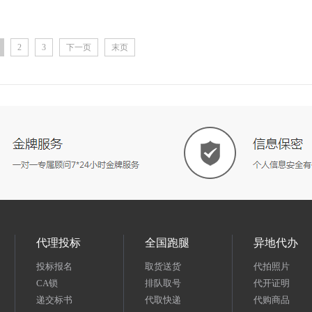
2
3
下一页
末页
代理投标
全国跑腿
异地代办
投标报名
取货送货
代拍照片
CA锁
排队取号
代开证明
递交标书
代取快递
代购商品