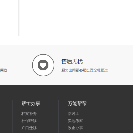
帮忙办事
万能帮帮
档案补办
临时工
社保转移
实地考察
户口迁移
政企办事