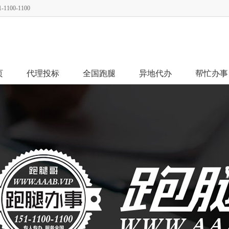
00-1100
页
代理投标
全国跑腿
异地代办
帮忙办事