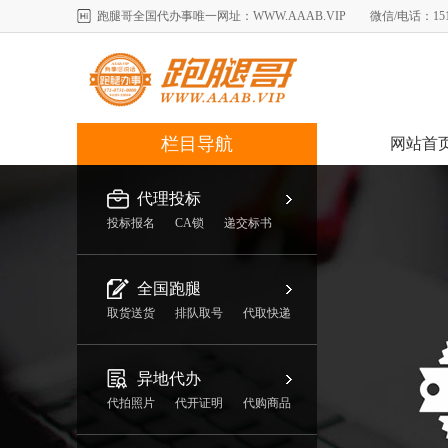
跑腿哥全国代办事唯一网址：WWW.AAAB.VIP 微信/电话：151-11
栏目导航
网站首
代理投标
投标报名
CA锁
递交标书
全国跑腿
取货送货
排队取号
代取快递
异地代办
代拍照片
代开证明
代购商品