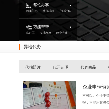
帮忙办事
档案补办
社保转移
户口迁移
万能帮帮
临时工
实地考察
政企办事
异地代办
代拍照片
代开证明
代购商品
企业申请资
不可以。企业申
报，不能用其母公