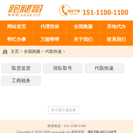
网站首页
代理投标
全国跑腿
异地代办
帮忙办事
万能帮帮
关于我们
联系我们
主页
>
全国跑腿
>
代取快递
>
取货送货
排队取号
代取快递
工商税务
共 0 页/0 条记录
联系电话：151-1100-1100
Copyright © 2019-2099 www.aaab.vip 版权所有
湘ICP备18021348号