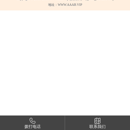
地址：WWW.AAAB.VIP
拨打电话
联系我们