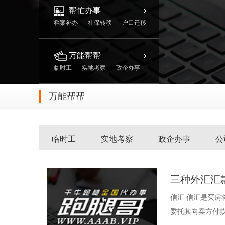
帮忙办事
档案补办
社保转移
户口迁移
万能帮帮
临时工
实地考察
政企办事
万能帮帮
临时工
实地考察
政企办事
公
三种外汇汇
信汇 信汇是买
委托其向卖方付款