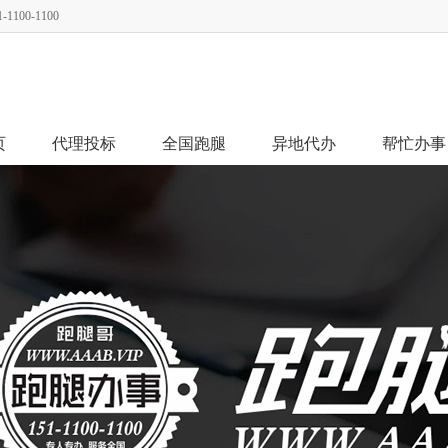
00-1100
页
代理投标
全国跑腿
异地代办
帮忙办事