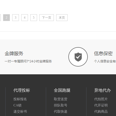
2
3
4
5
下一页
末页
代理投标
全国跑腿
异地代办
投标报名
取货送货
代拍照片
CA锁
排队取号
代开证明
递交标书
代取快递
代购商品