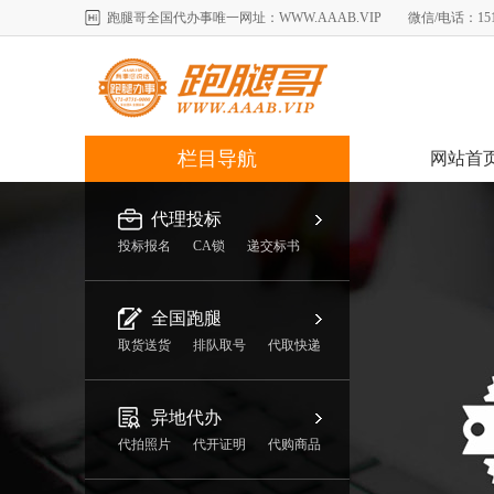
跑腿哥全国代办事唯一网址：WWW.AAAB.VIP 微信/电话：151-11
栏目导航
网站首
代理投标
投标报名
CA锁
递交标书
全国跑腿
取货送货
排队取号
代取快递
异地代办
代拍照片
代开证明
代购商品