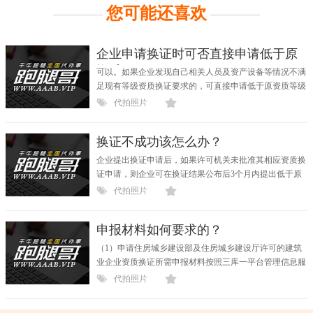
您可能还喜欢
企业申请换证时可否直接申请低于原
资质
可以。如果企业发现自己相关人员及资产设备等情况不满
足现有等级资质换证要求的，可直接申请低于原资质等级
换...
代拍照片
换证不成功该怎么办？
企业提出换证申请后，如果许可机关未批准其相应资质换
证申请，则企业可在换证结果公布后3个月内提出低于原
资质...
代拍照片
申报材料如何要求的？
（1）申请住房城乡建设部及住房城乡建设厅许可的建筑
业企业资质换证所需申报材料按照三库一平台管理信息服
务系...
代拍照片