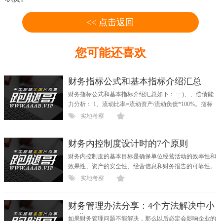
<< 点击返回
您可能还喜欢
财务指标公式和基本指标介绍汇总
财务指标公式和基本指标介绍汇总如下： 一)、、偿债能
力分析： 1、流动比率=流动资产/流动负债*100%。指标
越高，企...
实地考察
财务内控制度设计时的7个原则
财务内控制度的基本目标是确保单位经营活动的效率性和
效果性、资产的安全性、经营信息和财务报告的可靠性。
财...
实地考察
财务管理办法分享：4个方法解决中小
企业
如果财务管理问题不能解决，那么以后必定会影响企业的